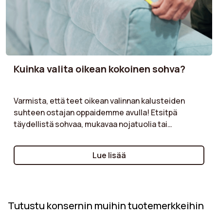
Kuinka valita oikean kokoinen sohva?
Varmista, että teet oikean valinnan kalusteiden
suhteen ostajan oppaidemme avulla! Etsitpä
täydellistä sohvaa, mukavaa nojatuolia tai
käytännöllistä rahia, oppaamme tarjoavat
arvokkaita neuvoja kaikille kalustetyypeille. Tutustu
Lue lisää
tärkeimpiin kriteereihin, kuten materiaaleihin,
tyyleihin, mittoihin ja ominaisuuksiin, jotka tulee
ottaa huomioon, jotta voit tehdä oikeat päätökset,
jotka vastaavat tarpeitasi ja elämäntyyliäsi.
Tutustu konsernin muihin tuotemerkkeihin
Oppaamme on suunniteltu auttamaan sinua
löytämään kalusteet, jotka yhdistävät