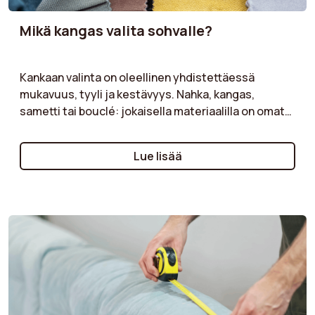
Mikä kangas valita sohvalle?
Kankaan valinta on oleellinen yhdistettäessä
mukavuus, tyyli ja kestävyys. Nahka, kangas,
sametti tai bouclé: jokaisella materiaalilla on omat
etunsa. Valitse nahka ajattomaan ilmeeseen ja
kestävyyteen, kangas monipuolisuutensa ja
Lue lisää
monien värivaihtoehtojen vuoksi, sametti pehmeän
ja tyylikkään tunnun vuoksi tai bouclé trendikkään ja
kodikkaan tekstuurin vuoksi. Tutustu vinkkeihimme
valitaksesi kankaan, joka sopii elämäntyyliisi ja
kaunistaa olohuoneesi, samalla kun varmistat
mukavuuden ja pitkäikäisyyden sohvallesi.