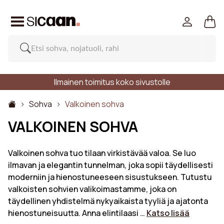
Ilmainen toimitus koko sivustolle
Sohva
Valkoinen sohva
VALKOINEN SOHVA
Valkoinen sohva tuo tilaan virkistävää valoa. Se luo
ilmavan ja elegantin tunnelman, joka sopii täydellisesti
moderniin ja hienostuneeseen sisustukseen. Tutustu
valkoisten sohvien valikoimastamme, joka on
täydellinen yhdistelmä nykyaikaista tyyliä ja ajatonta
hienostuneisuutta. Anna elintilaasi …
Katso lisää