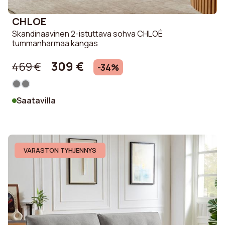
CHLOE
Skandinaavinen 2-istuttava sohva CHLOÉ
tummanharmaa kangas
309 €
469 €
-34%
Saatavilla
VARASTON TYHJENNYS