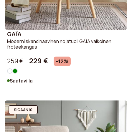
GAÏA
Moderni skandinaavinen nojatuoli GAÏA valkoinen
froteekangas
229 €
259 €
-12%
Saatavilla
SICAAN10