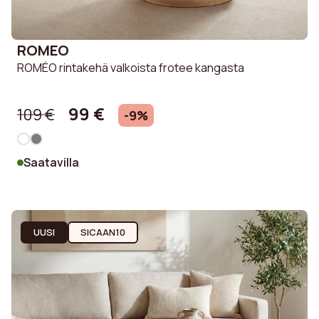
ROMEO
ROMÉO rintakehä valkoista frotee kangasta
99 €
109 €
-9%
Saatavilla
UUSI
SICAAN10