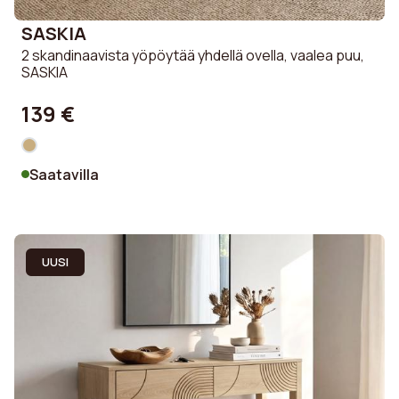
SASKIA
2 skandinaavista yöpöytää yhdellä ovella, vaalea puu,
SASKIA
139 €
Saatavilla
UUSI