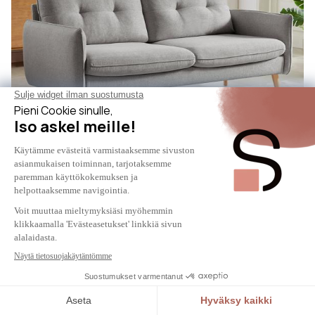
CHLOE
Skandinaavinen 3-istuttava sohva CHLOÉ
vaaleanharmaa kangas
339 €
539 €
-37%
Saatavilla