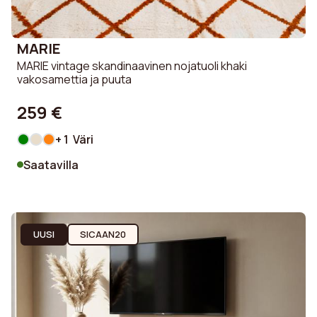
MARIE
MARIE vintage skandinaavinen nojatuoli khaki
vakosamettia ja puuta
259 €
+ 1 Väri
Saatavilla
UUSI
SICAAN20