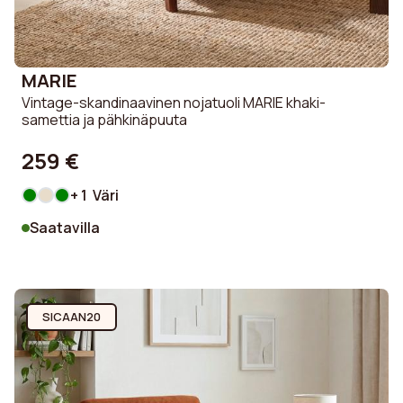
MARIE
Vintage-skandinaavinen nojatuoli MARIE khaki-
samettia ja pähkinäpuuta
259 €
+ 1 Väri
Saatavilla
SICAAN20