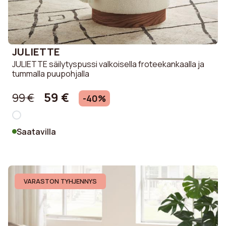
JULIETTE
JULIETTE säilytyspussi valkoisella froteekankaalla ja
tummalla puupohjalla
59 €
99 €
-40%
Saatavilla
VARASTON TYHJENNYS