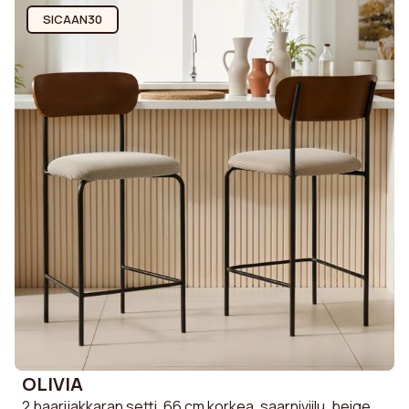
SICAAN30
OLIVIA
2 baarijakkaran setti, 66 cm korkea, saarniviilu, beige