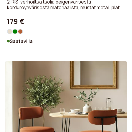
2 IRIS-verhoiltua tuolia beigenvärisestä
korduroynvärisestä materiaalista, mustat metallijalat
179 €
Saatavilla