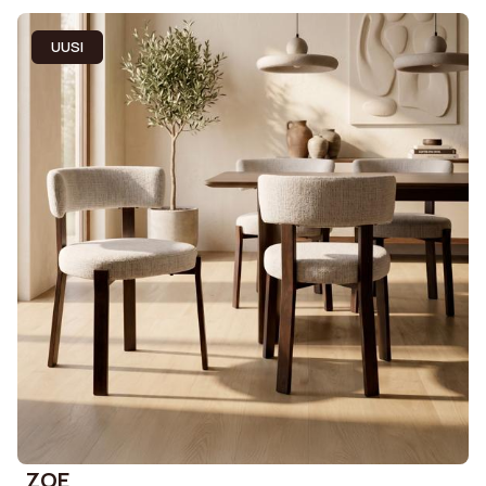
UUSI
ZOE