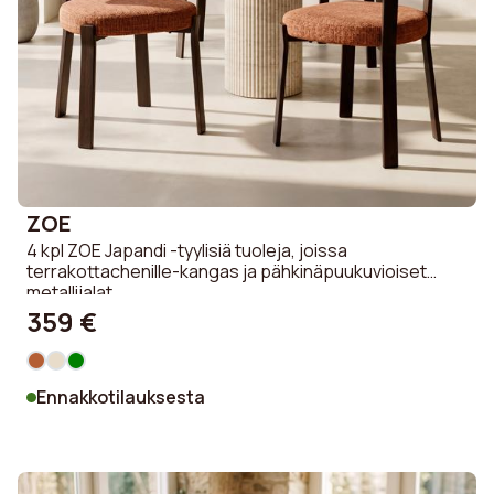
ZOE
4 kpl ZOE Japandi -tyylisiä tuoleja, joissa
terrakottachenille-kangas ja pähkinäpuukuvioiset
metallijalat
359 €
Ennakkotilauksesta