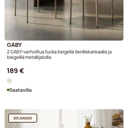
GABY
2 GABY-verhoiltua tuolia beigellä šenillekankaalla ja
beigeillä metallijaloilla
189 €
Saatavilla
SICAAN20