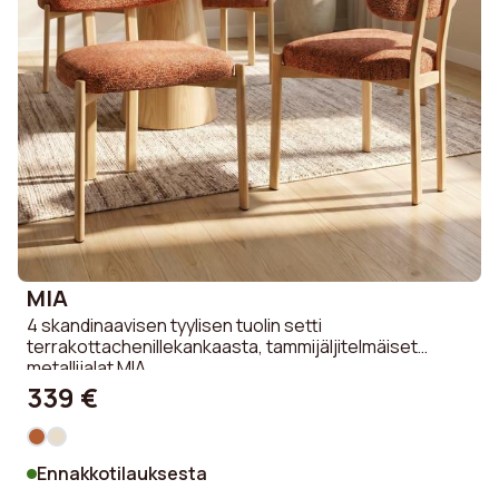
MIA
4 skandinaavisen tyylisen tuolin setti
terrakottachenillekankaasta, tammijäljitelmäiset
metallijalat MIA
339 €
Ennakkotilauksesta