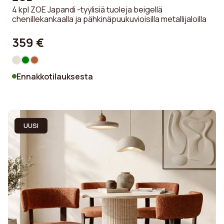
4 kpl ZOE Japandi -tyylisiä tuoleja beigellä
chenillekankaalla ja pähkinäpuukuvioisilla metallijaloilla
359 €
Ennakkotilauksesta
UUSI