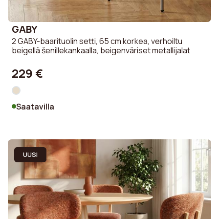
GABY
2 GABY-baarituolin setti, 65 cm korkea, verhoiltu
beigellä šenillekankaalla, beigenväriset metallijalat
229 €
Saatavilla
UUSI