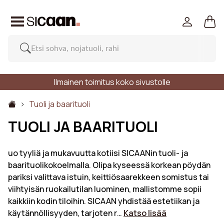
Ilmainen toimitus koko sivustolle
Tuoli ja baarituoli
TUOLI JA BAARITUOLI
uo tyyliä ja mukavuutta kotiisi SICAANin tuoli- ja
baarituolikokoelmalla. Olipa kyseessä korkean pöydän
pariksi valittava istuin, keittiösaarekkeen somistus tai
viihtyisän ruokailutilan luominen, mallistomme sopii
kaikkiin kodin tiloihin. SICAAN yhdistää estetiikan ja
käytännöllisyyden, tarjoten r…
Katso lisää