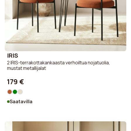
IRIS
2 IRIS-terrakottakankaasta verhoiltua nojatuolia,
mustat metallijalat
179 €
Saatavilla