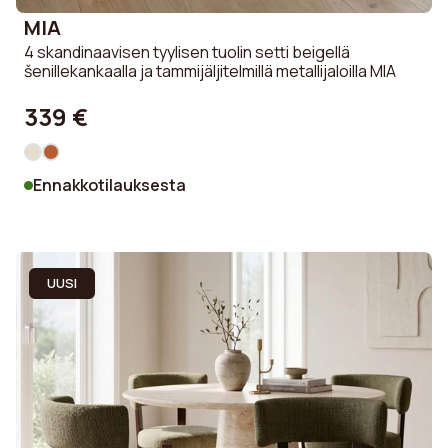
MIA
4 skandinaavisen tyylisen tuolin setti beigellä
šenillekankaalla ja tammijäljitelmillä metallijaloilla MIA
339 €
Ennakkotilauksesta
UUSI