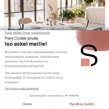
GRETA
6 GRETA-taittotuolin setti, beigenvärinen
kangasverhoilu ja mustat metallijalat