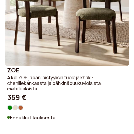
ZOE
4 kpl ZOE japanilaistyylisiä tuoleja khaki-
chenillekankaasta ja pähkinäpuukuvioisista
metallijaloista
359 €
Ennakkotilauksesta