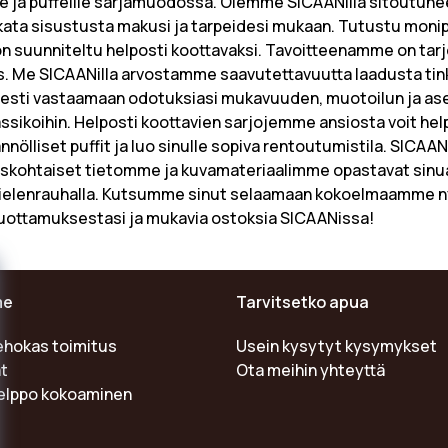
lle ja puffeille sarjamuodossa. Olemme SICAANilla sitoutune
uokata sisustusta makusi ja tarpeidesi mukaan. Tutustu mon
on suunniteltu helposti koottavaksi. Tavoitteenamme on tarjo
. Me SICAANilla arvostamme saavutettavuutta laadusta tin
esti vastaamaan odotuksiasi mukavuuden, muotoilun ja ase
klassikoihin. Helposti koottavien sarjojemme ansiosta voit h
nnölliset puffit ja luo sinulle sopiva rentoutumistila. SIC
iskohtaiset tietomme ja kuvamateriaalimme opastavat sinua
mielenrauhalla. Kutsumme sinut selaamaan kokoelmaamme ny
 luottamuksestasi ja mukavia ostoksia SICAANissa!
me
Tarvitsetko apua
ehokas toimitus
Usein kysytyt kysymykset
t
Ota meihin yhteyttä
helppo kokoaminen