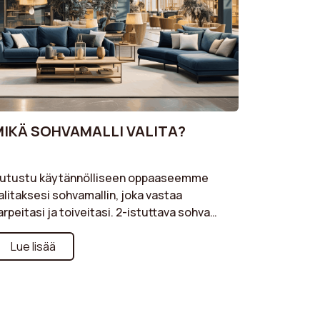
MIKÄ SOHVAMALLI VALITA?
utustu käytännölliseen oppaaseemme
alitaksesi sohvamallin, joka vastaa
arpeitasi ja toiveitasi. 2-istuttava sohva
ieniin tiloihin, kulmasohva tilavaan
lohuoneeseen tai modulaarinen sohva
Lue lisää
aksimaalisen joustavuuden
aavuttamiseksi: autamme sinua
mmärtämään jokaisen mallityypin edut.
euraa vinkkejämme tehdäksesi oikean