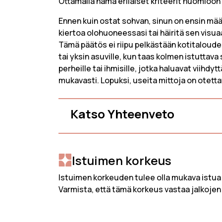
Ottamalla nämä erilaiset kriteerit huomioon j
3 istuttav
Kampanjat
2 istuttav
Ennen kuin ostat sohvan, sinun on ensin mää
Tarvitsetko Apua
kiertoa olohuoneessasi tai häiritä sen visu
Tämä päätös ei riipu pelkästään kotitaloudes
Minun Tilini
tai yksin asuville, kun taas kolmen istuttava
perheille tai ihmisille, jotka haluavat viihdy
mukavasti. Lopuksi, useita mittoja on otett
Katso Yhteenveto
Istuimen korkeus
Istuimen korkeuden tulee olla mukava istua 
Varmista, että tämä korkeus vastaa jalkojen