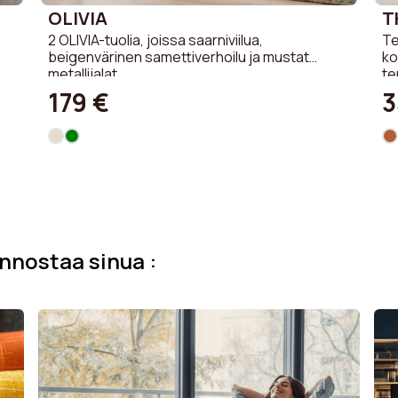
OLIVIA
T
2 OLIVIA-tuolia, joissa saarniviilua,
Te
beigenvärinen samettiverhoilu ja mustat
ko
metallijalat
te
179 €
3
innostaa sinua :