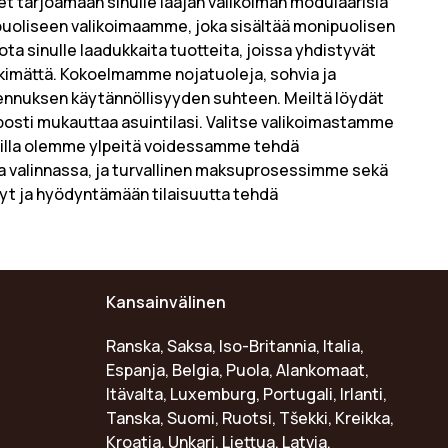
et tarjoamaan sinulle laajan valikoiman modulaarisia
ipuoliseen valikoimaamme, joka sisältää monipuolisen
ta sinulle laadukkaita tuotteita, joissa yhdistyvät
kimättä. Kokoelmamme nojatuoleja, sohvia ja
nnuksen käytännöllisyyden suhteen. Meiltä löydät
elposti mukauttaa asuintilasi. Valitse valikoimastamme
AANilla olemme ylpeitä voidessamme tehdä
 valinnassa, ja turvallinen maksuprosessimme sekä
t ja hyödyntämään tilaisuutta tehdä
Kansainvälinen
Ranska, Saksa, Iso-Britannia, Italia,
Espanja, Belgia, Puola, Alankomaat,
Itävalta, Luxemburg, Portugali, Irlanti,
Tanska, Suomi, Ruotsi, Tšekki, Kreikka,
Kroatia, Unkari, Liettua, Latvia,