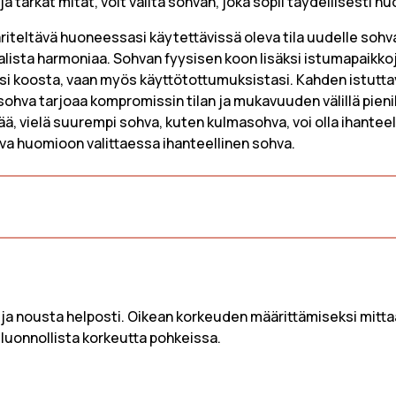
a tarkat mitat, voit valita sohvan, joka sopii täydellisesti 
a sohva
Skandinaavinen Sohva
Pellavasohv
a sohva
Vintage Sohva
Kangassohv
riteltävä huoneessasi käytettävissä oleva tila uudelle sohva
aalista harmoniaa. Sohvan fyysisen koon lisäksi istumapaikko
Bouclé-kank
i koosta, vaan myös käyttötottumuksistasi. Kahden istuttava s
sohva
 sohva tarjoaa kompromissin tilan ja mukavuuden välillä pienil
Vakosamett
ttää, vielä suurempi sohva, kuten kulmasohva, voi olla ihanteel
ava huomioon valittaessa ihanteellinen sohva.
ja nousta helposti. Oikean korkeuden määrittämiseksi mittaa
 luonnollista korkeutta pohkeissa.