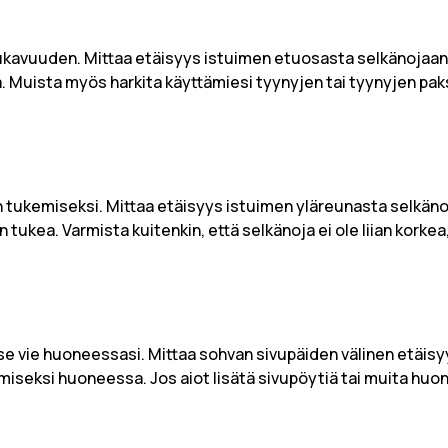
ukavuuden. Mittaa etäisyys istuimen etuosasta selkänojaan. 
ta. Muista myös harkita käyttämiesi tyynyjen tai tyynyjen pak
n tukemiseksi. Mittaa etäisyys istuimen yläreunasta selkän
 tukea. Varmista kuitenkin, että selkänoja ei ole liian korkea
 se vie huoneessasi. Mittaa sohvan sivupäiden välinen etäisy
amiseksi huoneessa. Jos aiot lisätä sivupöytiä tai muita huon