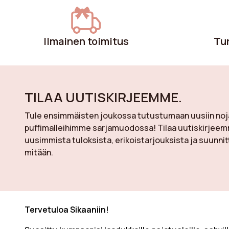
vaikutelmaan tai luonnolliset sävyt
lämpimään tunnelmaan: noudata
suosituksemme värivaihtoehtoa, joka
Ilmainen toimitus
Tu
korostaa tilaasi ja heijastaa
persoonallisuuttasi.
TILAA UUTISKIRJEEMME.
Tule ensimmäisten joukossa tutustumaan uusiin nojat
puffimalleihimme sarjamuodossa! Tilaa uutiskirjeem
uusimmista tuloksista, erikoistarjouksista ja suunni
mitään.
Tervetuloa Sikaaniin!