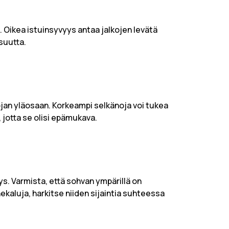
Oikea istuinsyvyys antaa jalkojen levätä
suutta.
ojan yläosaan. Korkeampi selkänoja voi tukea
, jotta se olisi epämukava.
ys. Varmista, että sohvan ympärillä on
ekaluja, harkitse niiden sijaintia suhteessa