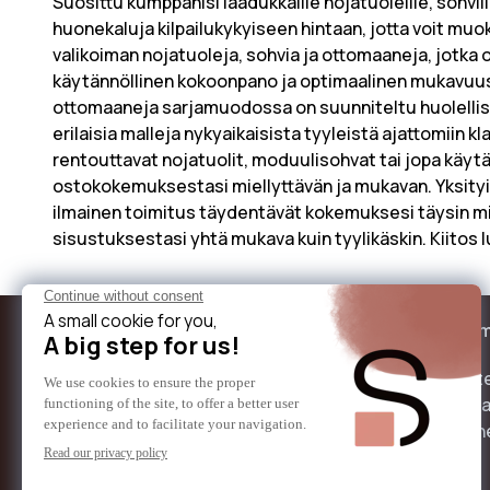
Suosittu kumppanisi laadukkaille nojatuoleille, sohvi
huonekaluja kilpailukykyiseen hintaan, jotta voit m
valikoiman nojatuoleja, sohvia ja ottomaaneja, jotka 
käytännöllinen kokoonpano ja optimaalinen mukavuus
ottomaaneja sarjamuodossa on suunniteltu huolellis
erilaisia malleja nykyaikaisista tyyleistä ajattomiin 
rentouttavat nojatuolit, moduulisohvat tai jopa käytä
ostokokemuksestasi miellyttävän ja mukavan. Yksity
ilmainen toimitus täydentävät kokemuksesi täysin 
sisustuksestasi yhtä mukava kuin tyylikäskin. Kiitos
Tietoja sikaanista
Palvelum
Keitä me olemme ?
Nopea ja t
Edullinen hinta
Maksutava
Nopea ja 