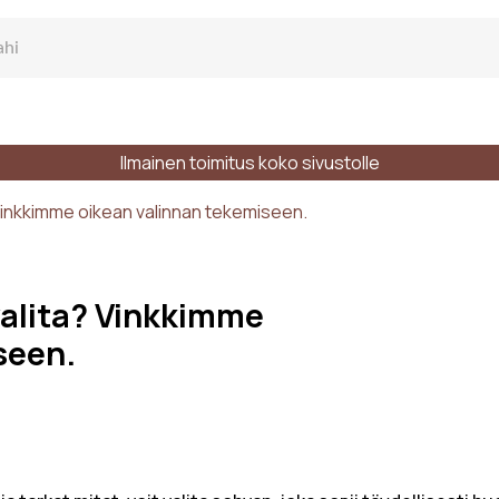
Ilmainen toimitus koko sivustolle
ki Sohva
Vinkkimme oikean valinnan tekemiseen.
alita? Vinkkimme
seen.
ra sohva
n lukumäärä
Tyylit
Materiaalit