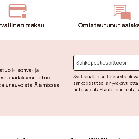
v
rvallinen maksu
Omistautunut asiak
uoli-, sohva- ja
Syöttämällä osoitteesi yllä ol
me saadaksesi tietoa
sähköpostitse ja hyväksyt, että
tteluneuvoista. Älä missaa
tietosuojakäytäntömme mukaise