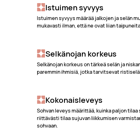
Istuimen syvyys
Istuimen syvyys määrää jalkojen ja selän m
mukavasti ilman, että ne ovat liian taipunei
Selkänojan korkeus
Selkänojan korkeus on tärkeä selän ja niska
paremmin ihmisiä, jotka tarvitsevat ristiselän
Kokonaisleveys
Sohvan leveys määrittää, kuinka paljon tilaa
riittävästi tilaa sujuvan liikkumisen varmist
sohvaan.