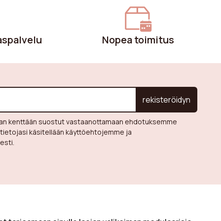
alinnan!
aspalvelu
Nopea toimitus
rekisteröidyn
evaan kenttään suostut vastaanottamaan ehdotuksemme
 tietojasi käsitellään käyttöehtojemme ja
sti.