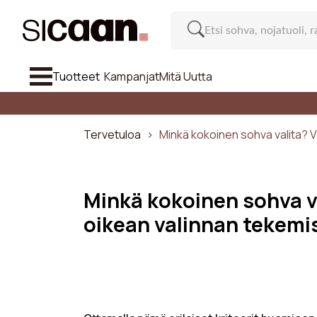
Tuotteet
Kampanjat
Mitä Uutta
Katso Kaik
Sohva
Tervetuloa
Minkä kokoinen sohva valita? 
Nojatuolit Ja Puffit
Tuoli Ja Baarituoli
Minkä kokoinen sohva v
oikean valinnan tekemi
Huonekalut
Suo
Inspiraatiota
Paikkoje
Mitä Uutta