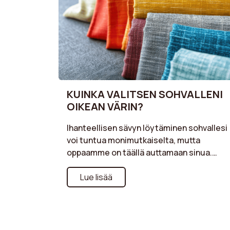
KUINKA VALITSEN SOHVALLENI
OIKEAN VÄRIN?
Ihanteellisen sävyn löytäminen sohvallesi
voi tuntua monimutkaiselta, mutta
oppaamme on täällä auttamaan sinua.
Etsitpä sitten hienovaraiseen tunnelmaan
sulautuvaa väriä tai rohkeampaa sävyä
Lue lisää
olohuoneesi energisoimiseksi, tutustu
vinkkeihimme harmonisoidaksesi sohvasi
sisustukseesi. Neutraalit sävyt ajattoma
tyyliin, kirkkaat värit moderniin