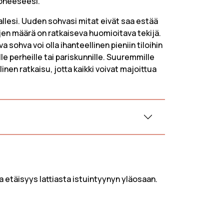
huoneeseesi.
a
Sohva Beige
a
Valkoinen Sohva
llesi. Uuden sohvasi mitat eivät saa estää
jen määrä on ratkaiseva huomioitava tekijä.
ainen
Oranssi Sohva
ohva voi olla ihanteellinen pieniin tiloihin
Harmaa sohva
le perheille tai pariskunnille. Suuremmille
isohva
Vihreä Sohva
linen ratkaisu, jotta kaikki voivat majoittua
 etäisyys lattiasta istuintyynyn yläosaan.