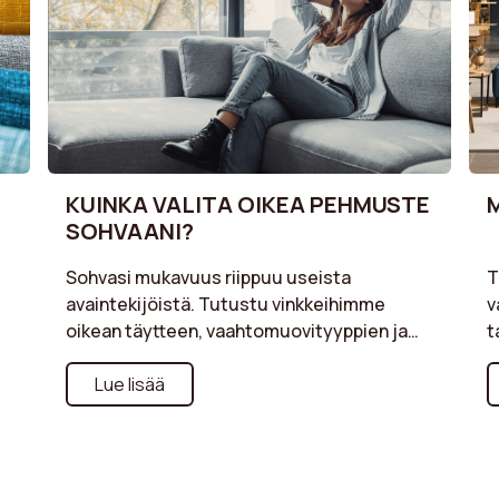
KUINKA VALITA OIKEA PEHMUSTE
SOHVAANI?
Sohvasi mukavuus riippuu useista
T
avaintekijöistä. Tutustu vinkkeihimme
v
oikean täytteen, vaahtomuovityyppien ja
t
rakenteiden valitsemiseksi, jotka parhaiten
p
vastaavat tarpeitasi. Suositko pehmeää vai
Lue lisää
o
kiinteämpää istuinta? Nauti optimaalista
m
mukavuutta sohvalla, joka on täydellisesti
s
an
räätälöity rentoutumishetkiisi.
y
S