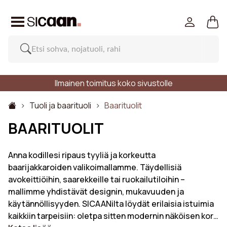
Ilmainen toimitus koko sivustolle
Tuoli ja baarituoli
Baarituolit
BAARITUOLIT
Anna kodillesi ripaus tyyliä ja korkeutta
baarijakkaroiden valikoimallamme. Täydellisiä
avokeittiöihin, saarekkeille tai ruokailutiloihin –
mallimme yhdistävät designin, mukavuuden ja
käytännöllisyyden. SICAANilta löydät erilaisia istuimia
kaikkiin tarpeisiin: oletpa sitten modernin näköisen kor…