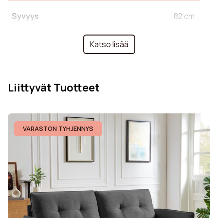
Syvyys
82 cm
Käsinojien leveys
11 cm
Katso lisää
Jalan muoto
Kartiomaiset
Liittyvät Tuotteet
Kankaan koostumus
100% polyesteri
Istuinpehmuste
Polyuretaanivaahto
VARASTON TYHJENNYS
Käsinojan pehmuste
Polyuretaanivaahto
Istuinjousitus
Nosag Springs
Selkänojapehmuste
Synthetic fibers
Martindale-
30000 cycles