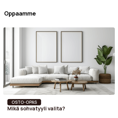
Istuinkorkeus
48 cm
Oppaamme
Jalkojen korkeus
19 cm
Selkänojan korkeus
77 cm
Istuintiheys
32 kg/m³
kokoonpanoaika
45 min
Jalkojen väri
Juoda
Asennusohjeet
Kyllä
Värin kestävyys
Värinkestoluokka 4-5
OSTO-OPAS
Mikä sohvatyyli valita?
Käsinojan materiaali
MDF