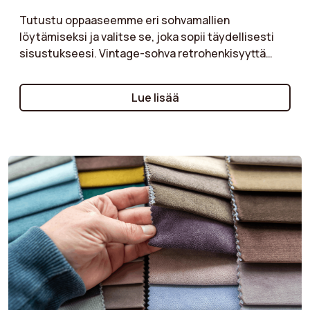
Irrotettavat
Ei
Tutustu oppaaseemme eri sohvamallien
tyynynpäälliset
löytämiseksi ja valitse se, joka sopii täydellisesti
sisustukseesi. Vintage-sohva retrohenkisyyttä
Vuodetoiminto
Ei
varten, art deco -malli hienostuneen ilmeen
luomiseksi, teollinen tyyli urbaaniin tunnelmaan, tai
Kokoonpano
Kyllä
Lue lisää
maalaistyylinen sohva lämpimän ja kodikkaan
vaaditaan
ilmapiirin luomiseksi: jokaisella tyylillä on omat
etunsa. Opi valitsemaan se, joka tuo esiin
Selkätyynyn korkeus
47 cm
sisustuksesi ja heijastaa samalla
persoonallisuuttasi. Luo ainutlaatuinen ja
Kangas
Kangas
harmoninen tila täydellisellä sohvalla, joka sopii
sisustukseesi!
Nukkaantumiskestävyys
4 = Light pilling
Tuotteen tyyppi
Straight sofa
Tuotteen paino
48 kg