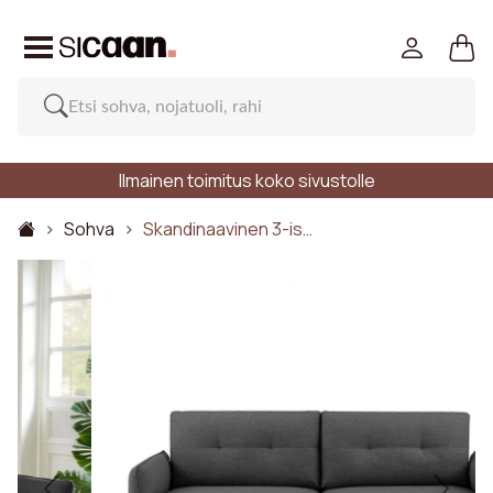
Ilmainen toimitus koko sivustolle
Sohva
Skandinaavinen 3-is…