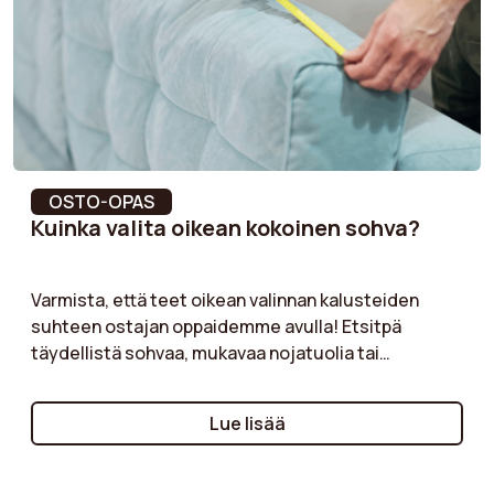
Comfort
Balance
Irrotettava kansi
Ei
Käsinojan väri
Tumman harmaa
OSTO-OPAS
Kuinka valita oikean kokoinen sohva?
Varmista, että teet oikean valinnan kalusteiden
suhteen ostajan oppaidemme avulla! Etsitpä
täydellistä sohvaa, mukavaa nojatuolia tai
käytännöllistä rahia, oppaamme tarjoavat
arvokkaita neuvoja kaikille kalustetyypeille. Tutustu
Lue lisää
tärkeimpiin kriteereihin, kuten materiaaleihin,
tyyleihin, mittoihin ja ominaisuuksiin, jotka tulee
ottaa huomioon, jotta voit tehdä oikeat päätökset,