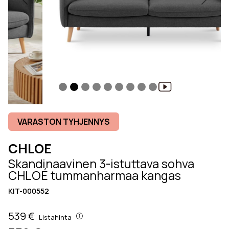
Previous
Next
VARASTON TYHJENNYS
CHLOE
Skandinaavinen 3-istuttava sohva
CHLOÉ tummanharmaa kangas
KIT-000552
539 €
Listahinta