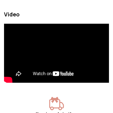
jotka vastaavat tarpeitasi ja elämäntyyliäsi.
Oppaamme on suunniteltu auttamaan sinua
Video
löytämään kalusteet, jotka yhdistävät
mukavuuden, laadun ja estetiikan budjettisi
rajoissa.