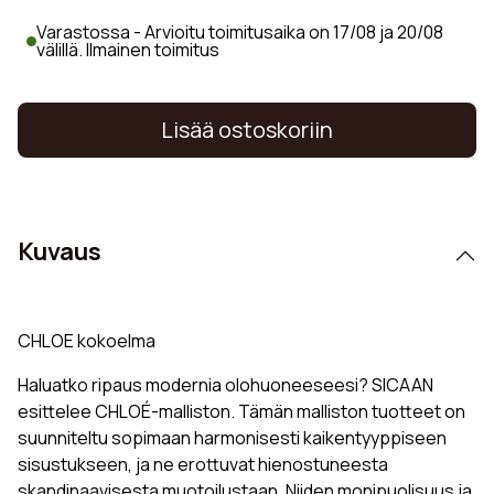
Varastossa - Arvioitu toimitusaika on 17/08 ja 20/08
välillä. Ilmainen toimitus
Lisää ostoskoriin
Kuvaus
CHLOE kokoelma
Haluatko ripaus modernia olohuoneeseesi? SICAAN
esittelee CHLOÉ-malliston. Tämän malliston tuotteet on
suunniteltu sopimaan harmonisesti kaikentyyppiseen
sisustukseen, ja ne erottuvat hienostuneesta
skandinaavisesta muotoilustaan. Niiden monipuolisuus ja