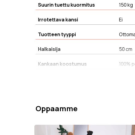
Suurin tuettu kuormitus
150 kg
Irrotettava kansi
Ei
Tuotteen tyyppi
Ottoma
Halkaisija
50 cm
Kankaan koostumus
100% p
Kangas
Samett
Värin kestävyys
Värink
Oppaamme
Kokoonpano vaaditaan
Ei
Istuintiheys
25 kg/