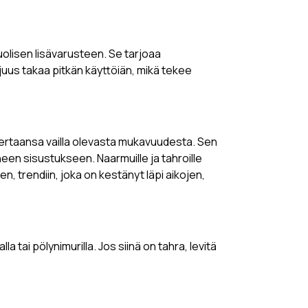
olisen lisävarusteen. Se tarjoaa
juus takaa pitkän käyttöiän, mikä tekee
vertaansa vailla olevasta mukavuudesta. Sen
een sisustukseen. Naarmuille ja tahroille
n, trendiin, joka on kestänyt läpi aikojen,
tai pölynimurilla. Jos siinä on tahra, levitä