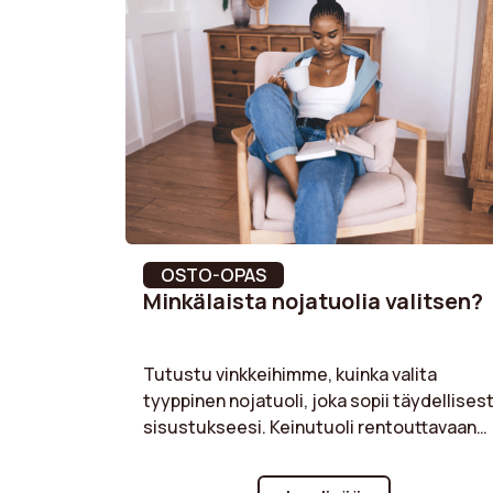
Martindale-hankauskestävyys
10000 
Leveys
50 cm
Istuinkorkeus
45 cm
Istuinpehmuste
Polyur
OSTO-OPAS
Minkälaista nojatuolia valitsen?
Tutustu vinkkeihimme, kuinka valita
tyyppinen nojatuoli, joka sopii täydellisest
sisustukseesi. Keinutuoli rentouttavaan
nurkkaukseen, crapaud-nojatuoli
eleganttia ilmettä varten tai club-nojatuoli