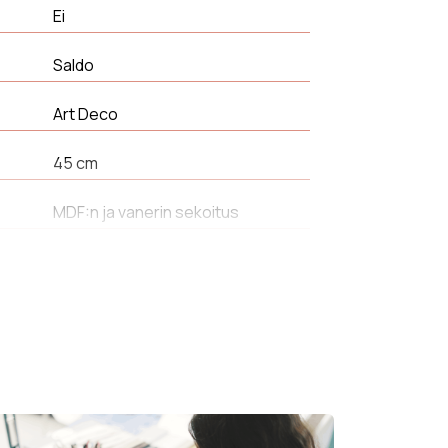
Ei
Saldo
Art Deco
45 cm
MDF:n ja vanerin sekoitus
7 kg
50 cm
Vadelma
2 an(s)