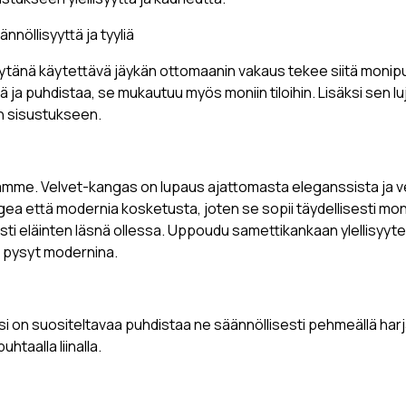
nnöllisyyttä ja tyyliä
öytänä käytettävä jäykän ottomaanin vakaus tekee siitä monipu
 ja puhdistaa, se mukautuu myös moniin tiloihin. Lisäksi sen lu
n sisustukseen.
lamme. Velvet-kangas on lupaus ajattomasta eleganssista ja 
gea että modernia kosketusta, joten se sopii täydellisesti mon
esti eläinten läsnä ollessa. Uppoudu samettikankaan ylellisyytee
n pysyt modernina.
on suositeltavaa puhdistaa ne säännöllisesti pehmeällä harjalla 
htaalla liinalla.