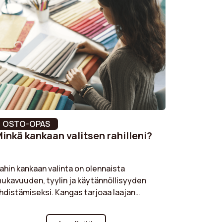
Ei
50 cm
Kate
OSTO-OPAS
inkä kankaan valitsen rahilleni?
ahin kankaan valinta on olennaista
ukavuuden, tyylin ja käytännöllisyyden
hdistämiseksi. Kangas tarjoaa laajan
alikoiman värejä ja tekstuureja, kun taas
akosametti tuo retroa vivahdetta.