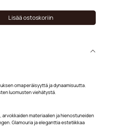
Lisää ostoskoriin
pauksen omaperäisyyttä ja dynaamisuutta.
isten luomusten viehätystä.
n, arvokkaiden materiaalien ja hienostuneiden
engen. Glamouria ja eleganttia estetiikkaa