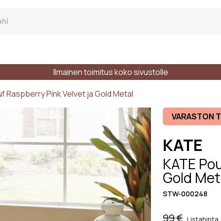
Ilmainen toimitus koko sivustolle
ki Sohva
f Raspberry Pink Velvet ja Gold Metal
VARASTON 
KATE
KATE Pouf
ra sohva
Gold Met
STW-000248
n lukumäärä
Tyylit
Materiaalit
99 €
Listahinta