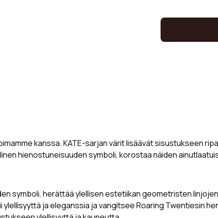
likoimamme kanssa. KATE-sarjan värit lisäävät sisustukseen ri
ellinen hienostuneisuuden symboli, korostaa näiden ainutlaatu
den symboli, herättää ylellisen estetiikan geometristen linjoje
lii ylellisyyttä ja eleganssia ja vangitsee Roaring Twentiesin h
ustukseen ylellisyyttä ja kauneutta.