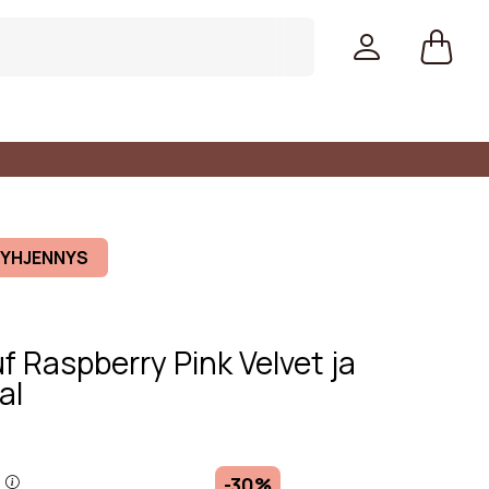
TYHJENNYS
 Raspberry Pink Velvet ja
al
värit
-30%