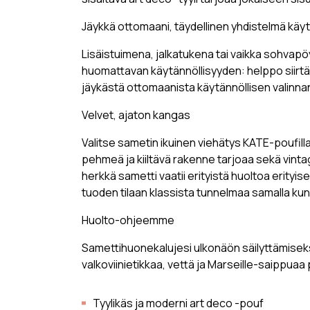
Jäykkä ottomaani, täydellinen yhdistelmä käytä
Lisäistuimena, jalkatukena tai vaikka sohvap
huomattavan käytännöllisyyden: helppo siirtää
jäykästä ottomaanista käytännöllisen valinna
Velvet, ajaton kangas
Valitse sametin ikuinen viehätys KATE-poufil
pehmeä ja kiiltävä rakenne tarjoaa sekä vinta
herkkä sametti vaatii erityistä huoltoa erityis
tuoden tilaan klassista tunnelmaa samalla ku
Huolto-ohjeemme
Samettihuonekalujesi ulkonäön säilyttämiseksi 
valkoviinietikkaa, vettä ja Marseille-saippuaa pu
Tyylikäs ja moderni art deco -pouf