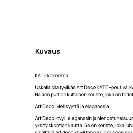
Kuvaus
KATE kokoelma
Uskalla olla tyylikäs Art Deco KATE -poufiva
Näiden puffien kultainen koriste, joka on tod
Art Deco: ylellisyyttä ja eleganssia
Art Deco -tyyli, eleganssin ja hienostuneisuu
yksityiskohtien kautta. Se on koriste, joka juh
sisältävä art deco -tyyli tarjoaa jokaiseen sis