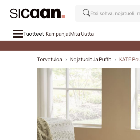
Tuotteet
Kampanjat
Mitä Uutta
Katso Kaik
Sohva
Tervetuloa
Nojatuolit Ja Puffit
KATE Pou
Nojatuolit Ja Puffit
Tuoli Ja Baarituoli
Huonekalut
Suo
Inspiraatiota
Paikkoje
Mitä Uutta