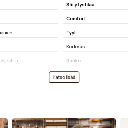
Säilytystilaa
Comfort
anien
Tyyli
Korkeus
olyesteri
Runko
i
Tuotteen paino
Katso lisää
esto 4-5
Syvyys
Väri
m³
Takuu