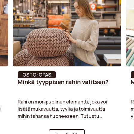
cycles
Asennusohjeet
Pituus
Kokoelma
etaanivaahto
OSTO-OPAS
Minkä tyyppisen rahin valitsen?
M
Rahi on monipuolinen elementti, joka voi
R
i
lisätä mukavuutta, tyyliä ja toimivuutta
m
mihin tahansa huoneeseen. Tutustu
y
käytännön oppaaseemme, jonka avulla voit
v
valita tarpeitasi vastaavan rahin. Valitsitpa
v