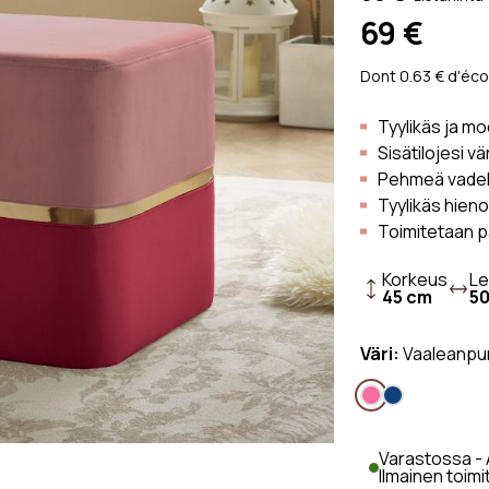
a sohva
Skandinaavinen Sohva
Pellavasohv
69 €
a sohva
Vintage Sohva
Kangassohv
Bouclé-kank
Dont 0.63 € d'éco
sohva
Tyylikäs ja m
Vakosamett
Sisätilojesi v
Pehmeä vadelm
Tyylikäs hien
Toimitetaan p
Korkeus
Le
45 cm
5
Väri:
Vaaleanpu
Varastossa - A
Ilmainen toimi