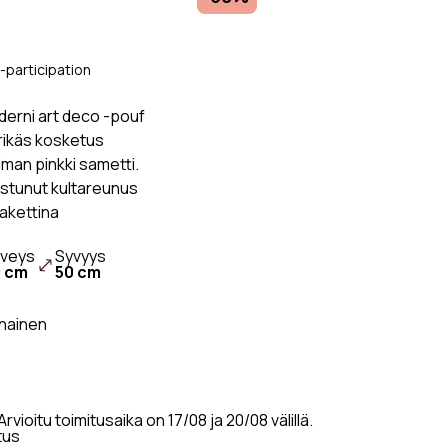
a
Sohva Beige
a
Valkoinen Sohva
ainen
Oranssi Sohva
-participation
Harmaa sohva
oderni art deco -pouf
isohva
Vihreä Sohva
ärikäs kosketus
an pinkki sametti.
ostunut kultareunus
akettina
veys
Syvyys
0 cm
50 cm
nainen
rvioitu toimitusaika on 17/08 ja 20/08 välillä.
tus