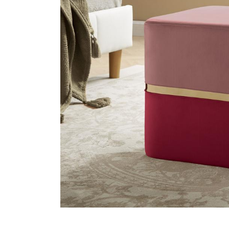
3 istuttav
Kampanjat
2 istuttav
Tarvitsetko Apua
Minun Tilini