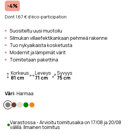
-4%
Dont 1.67 € d'éco-participation
Suositeltu uusi muotoilu
Silmukan villaefektikankaan pehmeä rakenne
Tuo nykyaikaista kosketusta
Modernit ja lämpimät värit
Toimitetaan pakettina
Korkeus
Leveys
Syvyys
81 cm
71 cm
75 cm
Väri:
Harmaa
Varastossa - Arvioitu toimitusaika on 17/08 ja 20/08
välillä. Ilmainen toimitus