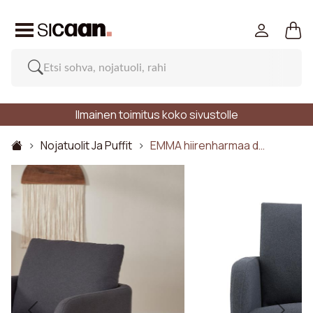
Ilmainen toimitus koko sivustolle
Nojatuolit Ja Puffit
EMMA hiirenharmaa d…