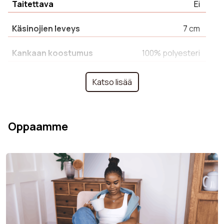
Taitettava
Ei
Käsinojien leveys
7 cm
Kankaan koostumus
100% polyesteri
Suurin tuettu
120 kg
Katso lisää
kuormitus
Käsinojan väri
Hiirenharmaa
Oppaamme
Nukkaantumiskestävyys
4 = Light pilling
Jalkojen väri
Musta
Comfort
Balance
Jalkojen materiaali
Teräs