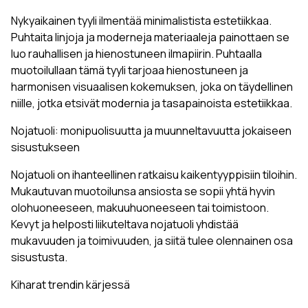
Nykyaikainen tyyli ilmentää minimalistista estetiikkaa.
Puhtaita linjoja ja moderneja materiaaleja painottaen se
luo rauhallisen ja hienostuneen ilmapiirin. Puhtaalla
muotoilullaan tämä tyyli tarjoaa hienostuneen ja
harmonisen visuaalisen kokemuksen, joka on täydellinen
niille, jotka etsivät modernia ja tasapainoista estetiikkaa.
Nojatuoli: monipuolisuutta ja muunneltavuutta jokaiseen
sisustukseen
Nojatuoli on ihanteellinen ratkaisu kaikentyyppisiin tiloihin.
Mukautuvan muotoilunsa ansiosta se sopii yhtä hyvin
olohuoneeseen, makuuhuoneeseen tai toimistoon.
Kevyt ja helposti liikuteltava nojatuoli yhdistää
mukavuuden ja toimivuuden, ja siitä tulee olennainen osa
sisustusta.
Kiharat trendin kärjessä