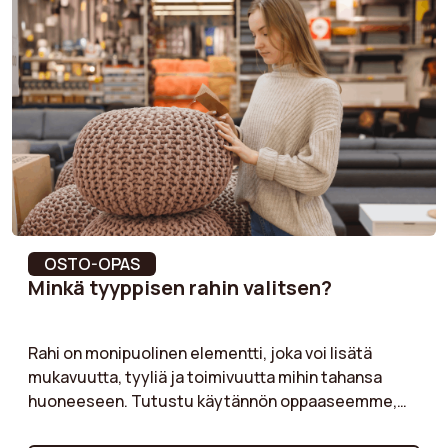
Käsinojan materiaali
Vaneri
Säilytystilaa
Ei
Jalan muoto
Kartiomaiset
Korkeus
81 cm
Kokoonpano
Kyllä
vaaditaan
OSTO-OPAS
Minkä tyyppisen rahin valitsen?
Leveys
71 cm
Rahi on monipuolinen elementti, joka voi lisätä
Käsinojien korkeus
60 cm
mukavuutta, tyyliä ja toimivuutta mihin tahansa
huoneeseen. Tutustu käytännön oppaaseemme,
Käsinojan tiheys
23 kg/m³
jonka avulla voit valita tarpeitasi vastaavan rahin.