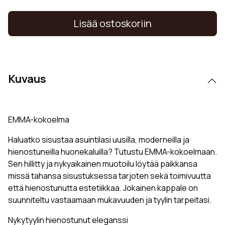
Lisää ostoskoriin
Kuvaus
EMMA-kokoelma
Haluatko sisustaa asuintilasi uusilla, moderneilla ja
hienostuneilla huonekaluilla? Tutustu EMMA-kokoelmaan.
Sen hillitty ja nykyaikainen muotoilu löytää paikkansa
missä tahansa sisustuksessa tarjoten sekä toimivuutta
että hienostunutta estetiikkaa. Jokainen kappale on
suunniteltu vastaamaan mukavuuden ja tyylin tarpeitasi.
Nykytyylin hienostunut eleganssi