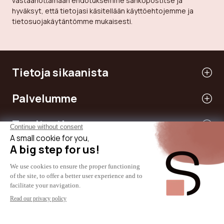
vastaanottamaan ehdotuksemme sähköpostitse ja
hyväksyt, että tietojasi käsitellään käyttöehtojemme ja
tietosuojakäytäntömme mukaisesti.
Tietoja sikaanista
Palvelumme
Tarvitsetko apua
Kansainvälinen
© 2024 - SICAAN
Yleiset ehdot
Tietosuojakäytäntö
Oikeudellinen huomautus
Evästekäytäntö