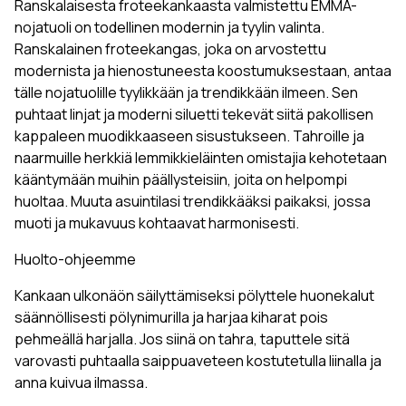
Ranskalaisesta froteekankaasta valmistettu EMMA-
nojatuoli on todellinen modernin ja tyylin valinta.
Ranskalainen froteekangas, joka on arvostettu
modernista ja hienostuneesta koostumuksestaan, antaa
tälle nojatuolille tyylikkään ja trendikkään ilmeen. Sen
puhtaat linjat ja moderni siluetti tekevät siitä pakollisen
kappaleen muodikkaaseen sisustukseen. Tahroille ja
naarmuille herkkiä lemmikkieläinten omistajia kehotetaan
kääntymään muihin päällysteisiin, joita on helpompi
huoltaa. Muuta asuintilasi trendikkääksi paikaksi, jossa
muoti ja mukavuus kohtaavat harmonisesti.
Huolto-ohjeemme
Kankaan ulkonäön säilyttämiseksi pölyttele huonekalut
säännöllisesti pölynimurilla ja harjaa kiharat pois
pehmeällä harjalla. Jos siinä on tahra, taputtele sitä
varovasti puhtaalla saippuaveteen kostutetulla liinalla ja
anna kuivua ilmassa.